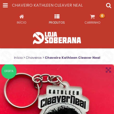
CHAVEIRO KATHLEEN CLEAVER NEAL
0
INÍCIO
PRODUTOS
CARRINHO
Início
>
Chaveiros
>
Chaveiro Kathleen Cleaver Neal
OFERTA