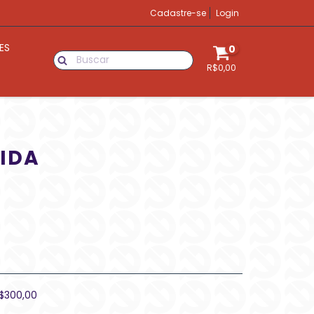
Cadastre-se
Login
ES
0
R$0,00
IDA
$300,00