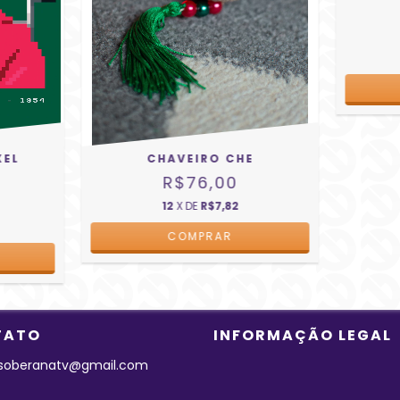
XEL
CHAVEIRO CHE
R$76,00
12
X DE
R$7,82
TATO
INFORMAÇÃO LEGAL
a.soberanatv@gmail.com