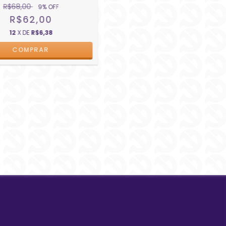
R$68,00
9
% OFF
R$62,00
12
X DE
R$6,38