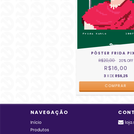
PÔSTER FRIDA PI
R$20,00
20
% OFF
R$16,00
3
X DE
R$6,25
COMPRAR
NAVEGAÇÃO
CON
Início
loj
Produtos